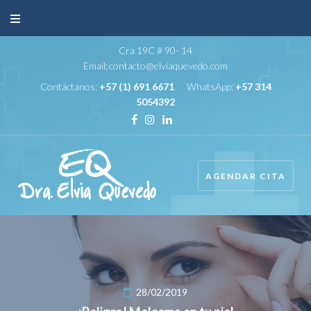
Cra 19C # 90- 14
Email:
contacto@elviaquevedo.com
Contáctanos:
+57 (1) 691 6671
WhatsApp:
+57 314
5054392
AGENDAR CITA
28/02/2019