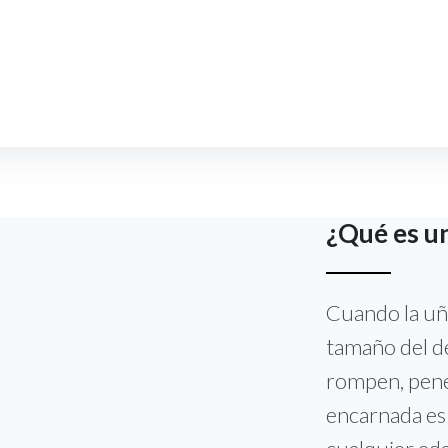
Contáctanos:
+57
Inicio
Especialidades
Medicina Prepagada
¿Qué es u
Cuando la uña
tamaño del de
rompen, pene
encarnada es