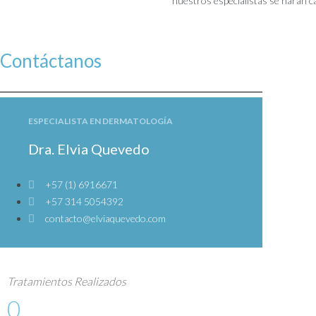
nuestros especialistas se harán ca
Contáctanos
ESPECIALISTA EN DERMATOLOGÍA
Dra. Elvia Quevedo
+57 (1) 6916671
+57 314 5054392
contacto@elviaquevedo.com
Tratamientos Realizados
0