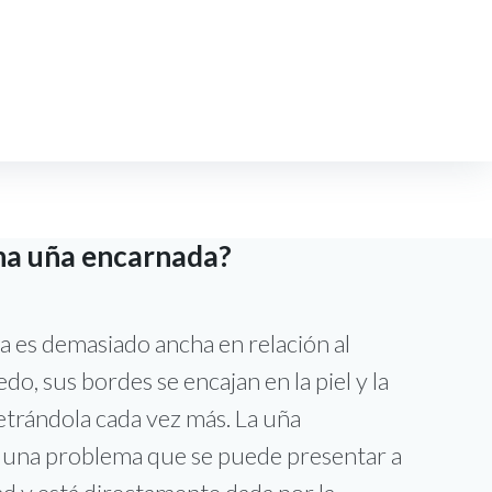
 (1) 691 6671
WhatsApp:
+57 314 5054392
Mail
Facebook
Instagram
Linkedin
Experiencia
Contacto
AGENDAR
CITA
na uña encarnada?
 es demasiado ancha en relación al
do, sus bordes se encajan en la piel y la
trándola cada vez más. La uña
 una problema que se puede presentar a